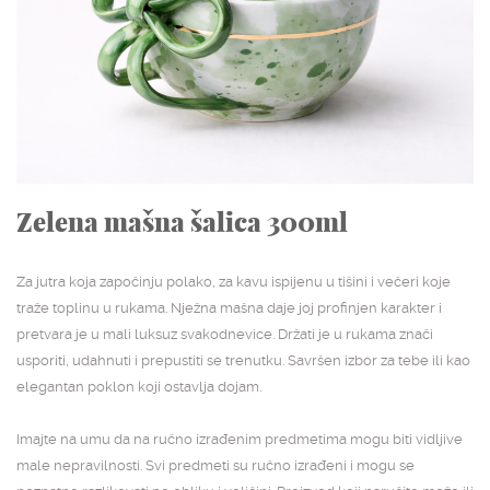
NASLOVNA
SHOP
STUDIJSKA ARHIVA
O NAMA
Zelena mašna šalica 300ml
KONTAKT
Za jutra koja započinju polako, za kavu ispijenu u tišini i večeri koje
traže toplinu u rukama. Nježna mašna daje joj profinjen karakter i
pretvara je u mali luksuz svakodnevice. Držati je u rukama znači
usporiti, udahnuti i prepustiti se trenutku. Savršen izbor za tebe ili kao
elegantan poklon koji ostavlja dojam.
Imajte na umu da na ručno izrađenim predmetima mogu biti vidljive
male nepravilnosti. Svi predmeti su ručno izrađeni i mogu se