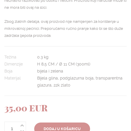
neznatno razlikovati po obliku i veličini. Proizvod koji naručite može ili
ne mora biti ovaj na slici.
Zbog zlatnih detalja, ovaj proizvod nije namijenjen za korištenje u
mikrovalnoj pećnici. Preporučamo ručno pranje kako bi se što duže
zadržala ljepota proizvoda.
Težina
0.3 kg
Dimenzije
H 8,5 CM / Ø 11 CM (300ml)
Boja
bijela i zelena
Materijal
Bijela glina, podglazurna boja, transparentna
glazura, 22k zlato
35,00 EUR
DODAJ U KOŠARICU