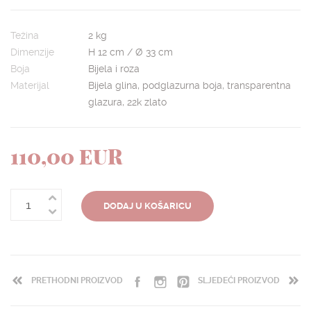
Težina
2 kg
Dimenzije
H 12 cm / Ø 33 cm
Boja
Bijela i roza
Materijal
Bijela glina, podglazurna boja, transparentna
glazura, 22k zlato
110,00 EUR
DODAJ U KOŠARICU
PRETHODNI PROIZVOD
SLJEDEĆI PROIZVOD