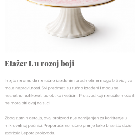
NASLOVNA
SHOP
STUDIJSKA ARHIVA
O NAMA
KONTAKT
Etažer L u rozoj boji
Imajte na umu da na ručno izrađenim predmetima mogu biti vidljive
male nepravilnosti. Svi predmeti su ručno izrađeni i mogu se
neznatno razlikovati po obliku i veličini. Proizvod koji naručite može ili
ne mora biti ovaj na slici.
Zbog zlatnih detalja, ovaj proizvod nije namijenjen za korištenje u
mikrovalnoj pećnici. Preporučamo ručno pranje kako bi se što duže
zadržala ljepota proizvoda.