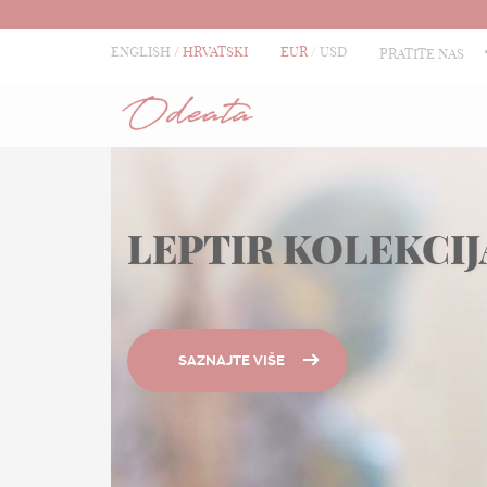
ENGLISH
HRVATSKI
EUR
USD
PRATITE NAS
LEPTIR KOLEKCIJ
SAZNAJTE VIŠE