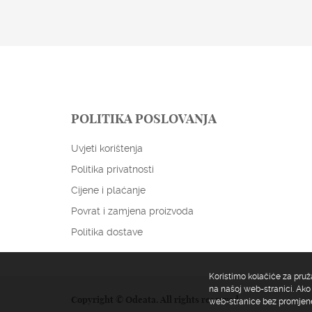
POLITIKA POSLOVANJA
Uvjeti korištenja
Politika privatnosti
Cijene i plaćanje
Povrat i zamjena proizvoda
Politika dostave
Koristimo kolačiće za pruž
na našoj web-stranici. Ako 
Copyright © Odeata. All rights reserved
web-stranice bez promjene 