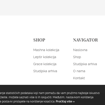
SHOP
NAVIGATOR
Mashna kolekcija
Naslovna
Leptir kolekcija
Shop
Grace kolekcija
Studijska arhiva
Studijska arhiva
O nama
Kontakt
anje statističkih podataka koji nam pomažu da vam pružimo najbolje iskustvo
želite, možete saznati više ili ih isključiti. Međutim, nastavkom korištenja
postavki pristajete na korištenje kolačića.
Pročitaj više »