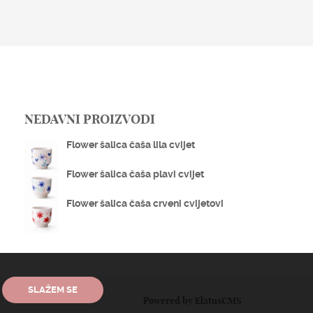
NEDAVNI PROIZVODI
Flower šalica čaša lila cvijet
Flower šalica čaša plavi cvijet
Flower šalica čaša crveni cvijetovi
SLAŽEM SE
Powered by
ElatusCMS