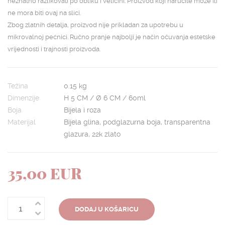
neznatno razlikovati po obliku i veličini. Proizvod koji naručite može ili
ne mora biti ovaj na slici.
Zbog zlatnih detalja, proizvod nije prikladan za upotrebu u
mikrovalnoj pećnici. Ručno pranje najbolji je način očuvanja estetske
vrijednosti i trajnosti proizvoda.
Težina
0.15 kg
Dimenzije
H 5 CM / Ø 6 CM / 60ml
Boja
Bijela i roza
Materijal
Bijela glina, podglazurna boja, transparentna
glazura, 22k zlato
35,00 EUR
DODAJ U KOŠARICU