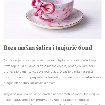
NASLOVNA
SHOP
STUDIJSKA ARHIVA
O NAMA
Roza mašna šalica i tanjurić 60ml
KONTAKT
Za jutra koja započinju polako, za kavu ispijenu u tišini i večeri koje
traže toplinu u rukama. Nježna mašna daje joj profinjen karakter i
pretvara je u mali luksuz svakodnevice. Držati je u rukama znači
usporiti, udahnuti i prepustiti se trenutku. Savršen izbor za tebe ili kao
elegantan poklon koji ostavlja dojam.
Imajte na umu da na ručno izrađenim predmetima mogu biti vidljive
male nepravilnosti. Svi predmeti su ručno izrađeni i mogu se