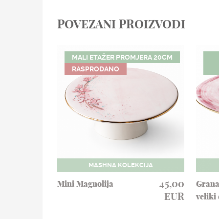
POVEZANI PROIZVODI
MALI ETAŽER PROMJERA 20CM
RASPRODANO
CIJA
MASHNA KOLEKCIJA
100,00
45,00
Mini Magnolija
Grana
EUR
EUR
veliki