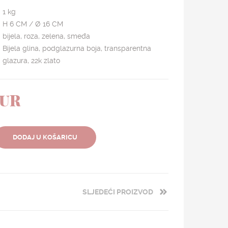
1 kg
H 6 CM / Ø 16 CM
bijela, roza, zelena, smeđa
Bijela glina, podglazurna boja, transparentna
glazura, 22k zlato
EUR
DODAJ U KOŠARICU
SLJEDEĆI PROIZVOD