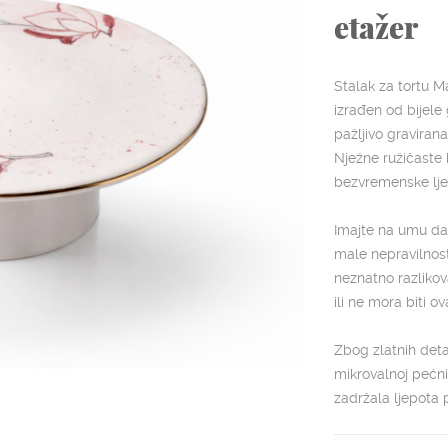
etažer
Stalak za tortu Ma
izrađen od bijele 
pažljivo gravirana
Nježne ružičaste
bezvremenske ljep
Imajte na umu da
male nepravilnost
neznatno razlikova
ili ne mora biti ova
Zbog zlatnih detal
mikrovalnoj pećn
zadržala ljepota 