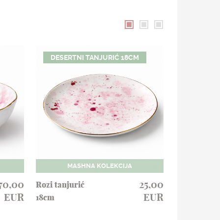
DESERTNI TANJURIĆ 18CM
VELIK
MASHNA KOLEKCIJA
MAS
70,00
25,00
Rozi tanjurić
Roza mašn
EUR
EUR
18cm
šalica&tanj
300ml