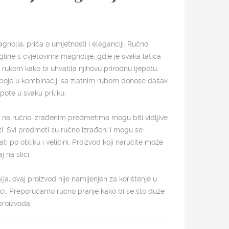
gnolia, priča o umjetnosti i eleganciji. Ručno
gline s cvjetovima magnolije, gdje je svaka latica
 rukom kako bi uhvatila njihovu prirodnu ljepotu.
 boje u kombinaciji sa zlatnim rubom donose dašak
ote u svaku priliku.
 na ručno izrađenim predmetima mogu biti vidljive
i. Svi predmeti su ručno izrađeni i mogu se
ti po obliku i veličini. Proizvod koji naručite može
j na slici.
ja, ovaj proizvod nije namijenjen za korištenje u
ici. Preporučamo ručno pranje kako bi se što duže
proizvoda.