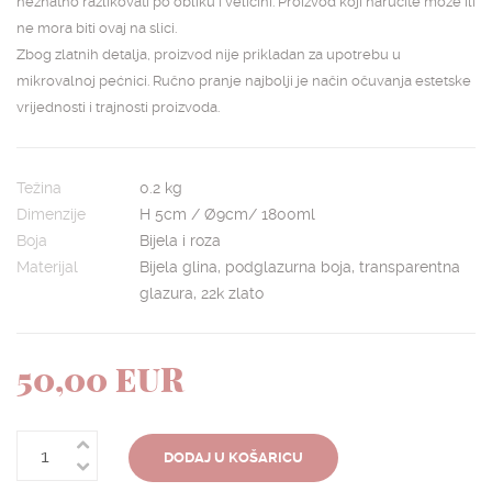
neznatno razlikovati po obliku i veličini. Proizvod koji naručite može ili
ne mora biti ovaj na slici.
Zbog zlatnih detalja, proizvod nije prikladan za upotrebu u
mikrovalnoj pećnici. Ručno pranje najbolji je način očuvanja estetske
vrijednosti i trajnosti proizvoda.
Težina
0.2 kg
Dimenzije
H 5cm / Ø9cm/ 1800ml
Boja
Bijela i roza
Materijal
Bijela glina, podglazurna boja, transparentna
glazura, 22k zlato
50,00 EUR
DODAJ U KOŠARICU