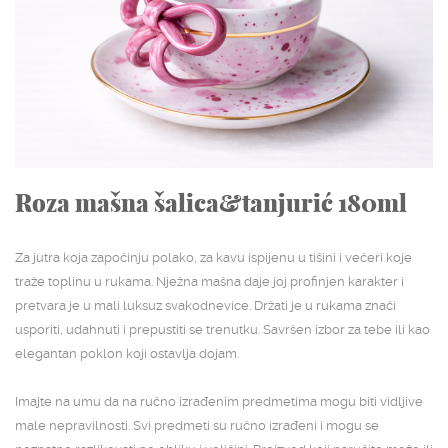
NASLOVNA
SHOP
STUDIJSKA ARHIVA
O NAMA
Roza mašna šalica&tanjurić 180ml
KONTAKT
Za jutra koja započinju polako, za kavu ispijenu u tišini i večeri koje
traže toplinu u rukama. Nježna mašna daje joj profinjen karakter i
pretvara je u mali luksuz svakodnevice. Držati je u rukama znači
usporiti, udahnuti i prepustiti se trenutku. Savršen izbor za tebe ili kao
elegantan poklon koji ostavlja dojam.
Imajte na umu da na ručno izrađenim predmetima mogu biti vidljive
male nepravilnosti. Svi predmeti su ručno izrađeni i mogu se