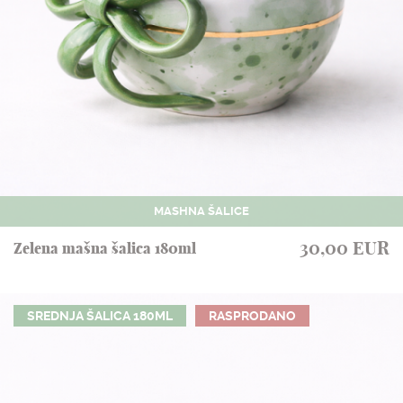
MASHNA ŠALICE
30,00 EUR
Zelena mašna šalica 180ml
SREDNJA ŠALICA 180ML
RASPRODANO