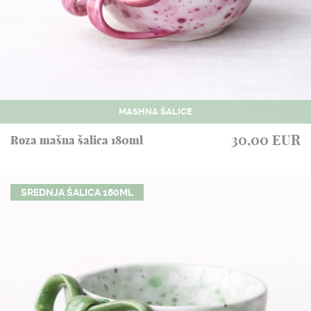
MASHNA ŠALICE
30,00 EUR
Roza mašna šalica 180ml
SREDNJA ŠALICA 180ML