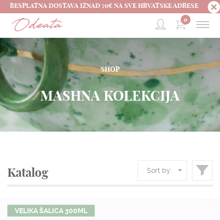
BESPLATNA DOSTAVA IZNAD 70€ NA SVE HRVATSKE ADRESE
0
SHOP
MASHNA KOLEKCIJA
Sort by:
Katalog
VELIKA ŠALICA 300ML