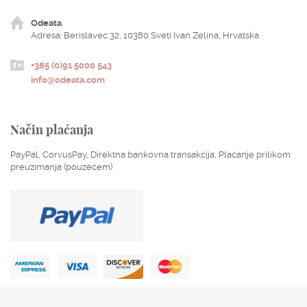
Odeata
Adresa: Berislavec 32, 10380 Sveti Ivan Zelina, Hrvatska
+385 (0)91 5000 543
ENGLISH
HRVATSKI
info@odeata.com
EUR
USD
Način plaćanja
PayPal, CorvusPay, Direktna bankovna transakcija, Plaćanje prilikom
preuzimanja (pouzećem)