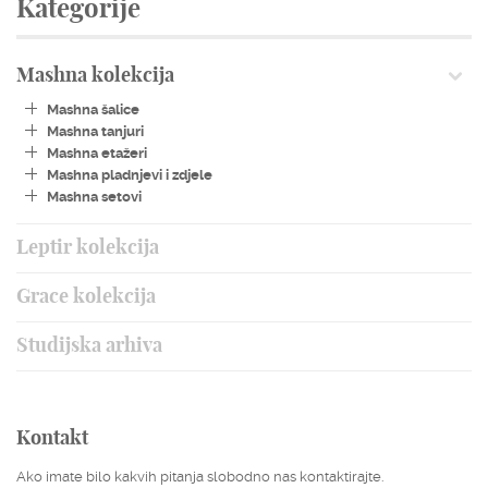
Kategorije
Mashna kolekcija
Mashna šalice
Mashna tanjuri
Mashna etažeri
Mashna pladnjevi i zdjele
Mashna setovi
Leptir kolekcija
Grace kolekcija
Studijska arhiva
Kontakt
Ako imate bilo kakvih pitanja slobodno nas kontaktirajte.