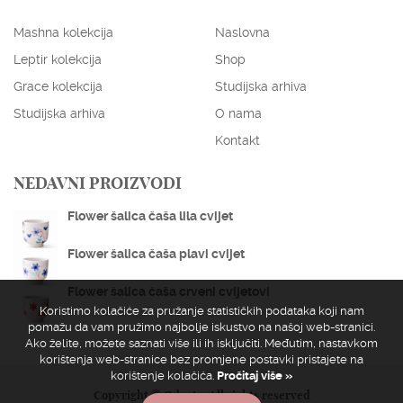
Mashna kolekcija
Naslovna
Leptir kolekcija
Shop
Grace kolekcija
Studijska arhiva
Studijska arhiva
O nama
Kontakt
NEDAVNI PROIZVODI
Flower šalica čaša lila cvijet
Flower šalica čaša plavi cvijet
Flower šalica čaša crveni cvijetovi
Koristimo kolačiće za pružanje statističkih podataka koji nam
pomažu da vam pružimo najbolje iskustvo na našoj web-stranici.
Ako želite, možete saznati više ili ih isključiti. Međutim, nastavkom
korištenja web-stranice bez promjene postavki pristajete na
korištenje kolačića.
Pročitaj više »
Copyright © Odeata. All rights reserved