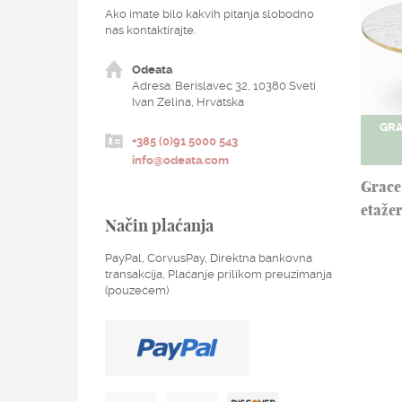
Ako imate bilo kakvih pitanja slobodno
nas kontaktirajte.
Odeata
Adresa: Berislavec 32, 10380 Sveti
Ivan Zelina, Hrvatska
GRA
+385 (0)91 5000 543
info@odeata.com
Grace 
etaže
Način plaćanja
PayPal, CorvusPay, Direktna bankovna
transakcija, Plaćanje prilikom preuzimanja
(pouzećem)