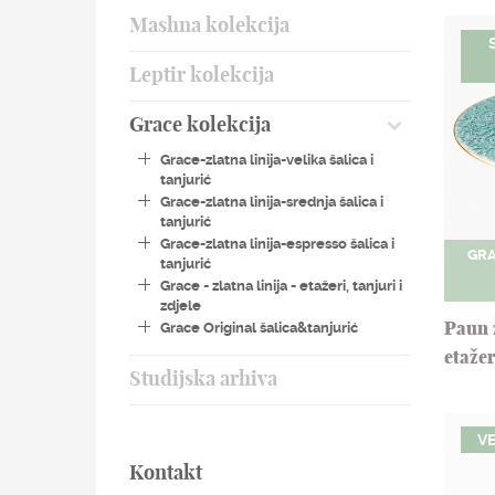
Mashna kolekcija
Leptir kolekcija
Grace kolekcija
Grace-zlatna linija-velika šalica i
tanjurić
Grace-zlatna linija-srednja šalica i
tanjurić
Grace-zlatna linija-espresso šalica i
GRA
tanjurić
Grace - zlatna linija - etažeri, tanjuri i
zdjele
Grace Original šalica&tanjurić
Paun 
etažer
Studijska arhiva
VE
Kontakt