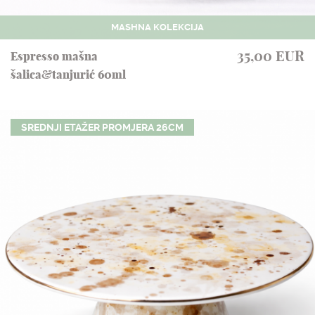
NASLOVNA
MASHNA KOLEKCIJA
SHOP
35,00 EUR
Espresso mašna
STUDIJSKA ARHIVA
šalica&tanjurić 60ml
O NAMA
KONTAKT
SREDNJI ETAŽER PROMJERA 26CM