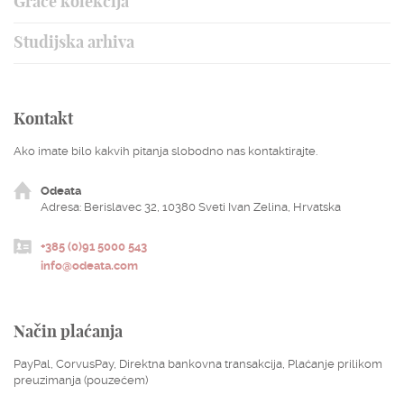
Grace kolekcija
Studijska arhiva
Kontakt
Ako imate bilo kakvih pitanja slobodno nas kontaktirajte.
Odeata
Adresa: Berislavec 32, 10380 Sveti Ivan Zelina, Hrvatska
ENGLISH
HRVATSKI
+385 (0)91 5000 543
EUR
USD
info@odeata.com
Način plaćanja
PayPal, CorvusPay, Direktna bankovna transakcija, Plaćanje prilikom
preuzimanja (pouzećem)