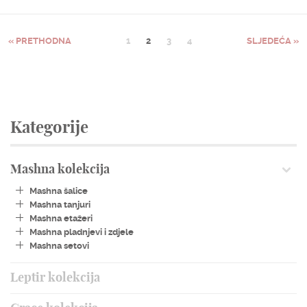
« PRETHODNA
1
2
3
4
SLJEDEĆA »
Kategorije
Mashna kolekcija
Mashna šalice
Mashna tanjuri
Mashna etažeri
Mashna pladnjevi i zdjele
Mashna setovi
Leptir kolekcija