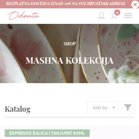
BESPLATNA DOSTAVA IZNAD 70€ NA SVE HRVATSKE ADRESE
0
SHOP
MASHNA KOLEKCIJA
Sort by:
Katalog
ESPRESSO ŠALICA I TANJURIĆ 60ML