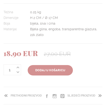
Težina
0.25 kg
Dimenzije
H 2 CM / Ø 17 CM
Boja
bijela, siva i crna
Materijal
Bijela glina, engoba, transparentna glazura,
22k zlato
18,90 EUR
27,00 EUR
DODAJ U KOŠARICU
PRETHODNI PROIZVOD
SLJEDEĆI PROIZVOD