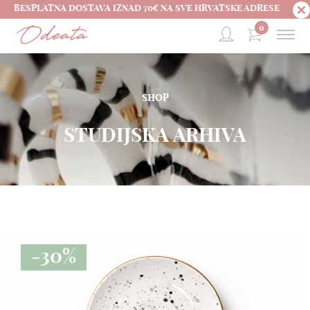
BESPLATNA DOSTAVA IZNAD 70€ NA SVE HRVATSKE ADRESE
0
SHOP
STUDIJSKA ARHIVA
-30%