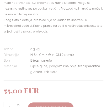
male nepravilnosti. Svi predmeti su ručno izrađeni i mogu se
neznatno razlikovati po obliku i veličini. Proizvod koji naručite može ili
ne mora biti ovaj na slici.
Zbog zlatnih detalja, proizvod nije prikladan za upotrebu u
mikrovalnoj pećnici. Ručno pranje najbolji je način očuvanja estetske
vrijednosti i trajnosti proizvoda.
Težina
0.3 kg
Dimenzije
H 8,5 CM / Ø 11 CM (300ml)
Boja
Bijela i smeđa
Materijal
Bijela glina, podglazurna boja, transparentna
glazura, 22k zlato
55,00 EUR