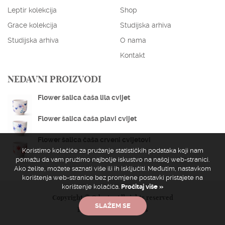
Leptir kolekcija
Shop
Grace kolekcija
Studijska arhiva
Studijska arhiva
O nama
Kontakt
NEDAVNI PROIZVODI
Flower šalica čaša lila cvijet
Flower šalica čaša plavi cvijet
Flower šalica čaša crveni cvijetovi
Koristimo kolačiće za pružanje statističkih podataka koji nam
pomažu da vam pružimo najbolje iskustvo na našoj web-stranici.
Ako želite, možete saznati više ili ih isključiti. Međutim, nastavkom
korištenja web-stranice bez promjene postavki pristajete na
korištenje kolačića.
Pročitaj više »
Copyright © Odeata. All rights reserved
SLAŽEM SE
Powered by
ElatusCMS