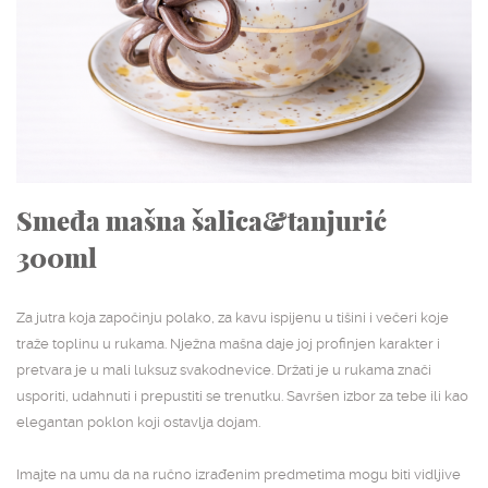
NASLOVNA
SHOP
STUDIJSKA ARHIVA
O NAMA
Smeđa mašna šalica&tanjurić
KONTAKT
300ml
Za jutra koja započinju polako, za kavu ispijenu u tišini i večeri koje
traže toplinu u rukama. Nježna mašna daje joj profinjen karakter i
pretvara je u mali luksuz svakodnevice. Držati je u rukama znači
usporiti, udahnuti i prepustiti se trenutku. Savršen izbor za tebe ili kao
elegantan poklon koji ostavlja dojam.
Imajte na umu da na ručno izrađenim predmetima mogu biti vidljive