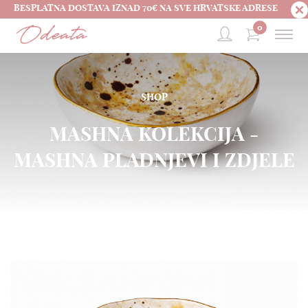
BESPLATNA DOSTAVA IZNAD 70€ NA SVE HRVATSKE ADRESE
0
SHOP
MASHNA KOLEKCIJA -
MASHNA PLADNJEVI I ZDJELE