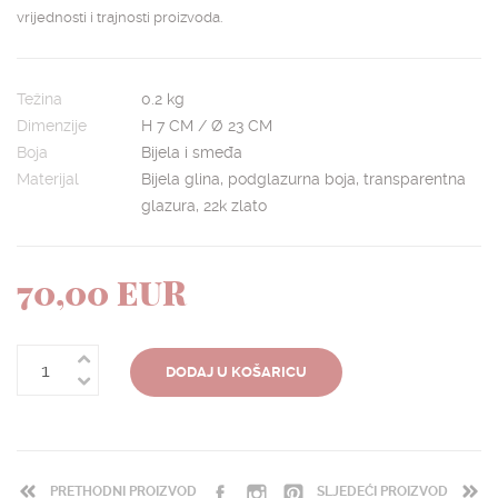
vrijednosti i trajnosti proizvoda.
Težina
0.2 kg
Dimenzije
H 7 CM / Ø 23 CM
Boja
Bijela i smeđa
Materijal
Bijela glina, podglazurna boja, transparentna
glazura, 22k zlato
70,00 EUR
DODAJ U KOŠARICU
PRETHODNI PROIZVOD
SLJEDEĆI PROIZVOD