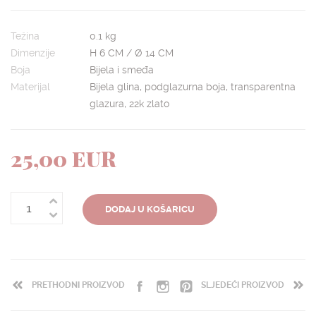
Težina
0.1 kg
Dimenzije
H 6 CM / Ø 14 CM
Boja
Bijela i smeđa
Materijal
Bijela glina, podglazurna boja, transparentna
glazura, 22k zlato
25,00 EUR
DODAJ U KOŠARICU
PRETHODNI PROIZVOD
SLJEDEĆI PROIZVOD