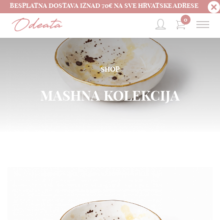
BESPLATNA DOSTAVA IZNAD 70€ NA SVE HRVATSKE ADRESE
0
SHOP
MASHNA KOLEKCIJA